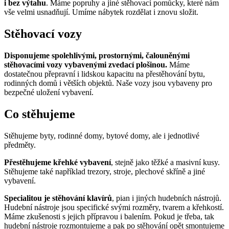
i bez výtahu
. Máme popruhy a jiné stěhovací pomůcky, které nám
vše velmi usnadňují. Umíme nábytek rozdělat i znovu složit.
Stěhovací vozy
Disponujeme spolehlivými, prostornými, čalouněnými
stěhovacími vozy vybavenými zvedací plošinou.
Máme
dostatečnou přepravní i lidskou kapacitu na přestěhování bytu,
rodinných domů i větších objektů. Naše vozy jsou vybaveny pro
bezpečné uložení vybavení.
Co stěhujeme
Stěhujeme byty, rodinné domy, bytové domy, ale i jednotlivé
předměty.
Přestěhujeme křehké vybavení
, stejně jako těžké a masivní kusy.
Stěhujeme také například trezory, stroje, plechové skříně a jiné
vybavení.
Specialitou je stěhování klavírů
, pian i jiných hudebních nástrojů.
Hudební nástroje jsou specifické svými rozměry, tvarem a křehkostí.
Máme zkušenosti s jejich přípravou i balením. Pokud je třeba, tak
hudební nástroje rozmontujeme a pak po stěhování opět smontujeme