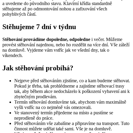
a uvedeme do původního stavu. Klavírní křídla standardně
stěhujeme až po odmontování nohou a zafixování všech
pohyblivých částí.
Stěhujeme 7 dní v týdnu
Stěhování provádíme dopoledne, odpoledne
i večer. Můžeme
provést stěhování najednou, nebo ho rozdělit na více dní. Vše záleží
na domluvě. Vyjdeme vám vstříc jak ve všední dny, tak o
víkendech.
Jak stěhování probíhá?
Nejprve před stěhováním zjistíme, co a kam budeme stěhovat.
Pokud je třeba, tak prohlédneme a zajistíme stěhovací trasy
tak, aby během akce nedocházelo k poškození vybavení ani k
zbytečným prodlevám.
Termín stěhování domluvíme tak, abychom vám maximálně
vyšli vstříc na co nejméně vás omezovali.
Ve stanovený termín přijedeme na místo a pustíme se
neprodleně do práce.
Před stěhováním vše zabalíme a připravíme na transport. Tuto
činnost můžete udělat také sami. Vše je na domluvě.