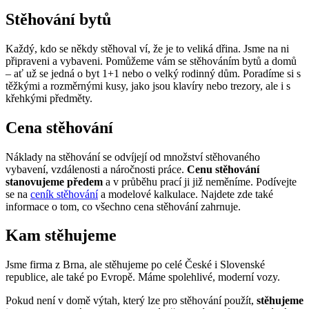
Stěhování bytů
Každý, kdo se někdy stěhoval ví, že je to veliká dřina. Jsme na ni
připraveni a vybaveni. Pomůžeme vám se stěhováním bytů a domů
– ať už se jedná o byt 1+1 nebo o velký rodinný dům. Poradíme si s
těžkými a rozměrnými kusy, jako jsou klavíry nebo trezory, ale i s
křehkými předměty.
Cena stěhování
Náklady na stěhování se odvíjejí od množství stěhovaného
vybavení, vzdálenosti a náročnosti práce.
Cenu stěhování
stanovujeme předem
a v průběhu prací ji již neměníme. Podívejte
se na
ceník stěhování
a modelové kalkulace. Najdete zde také
informace o tom, co všechno cena stěhování zahrnuje.
Kam stěhujeme
Jsme firma z Brna, ale stěhujeme po celé České i Slovenské
republice, ale také po Evropě. Máme spolehlivé, moderní vozy.
Pokud není v domě výtah, který lze pro stěhování použít,
stěhujeme