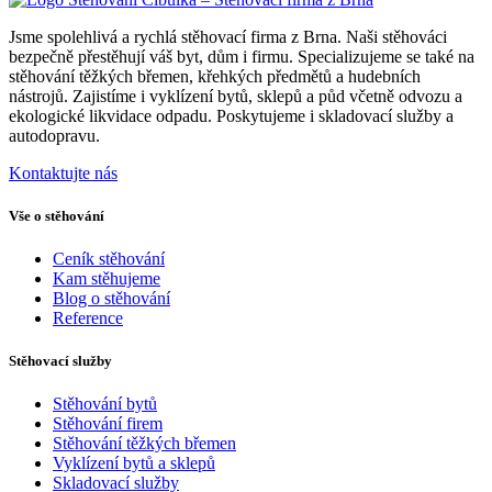
Jsme spolehlivá a rychlá stěhovací firma z Brna. Naši stěhováci
bezpečně přestěhují váš byt, dům i firmu. Specializujeme se také na
stěhování těžkých břemen, křehkých předmětů a hudebních
nástrojů. Zajistíme i vyklízení bytů, sklepů a půd včetně odvozu a
ekologické likvidace odpadu. Poskytujeme i skladovací služby a
autodopravu.
Kontaktujte nás
Vše o stěhování
Ceník stěhování
Kam stěhujeme
Blog o stěhování
Reference
Stěhovací služby
Stěhování bytů
Stěhování firem
Stěhování těžkých břemen
Vyklízení bytů a sklepů
Skladovací služby