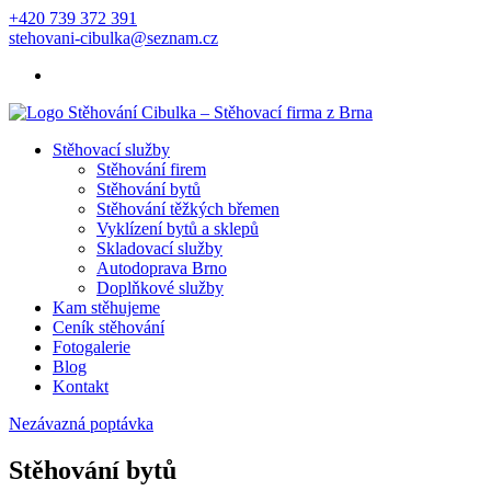
+420 739 372 391
stehovani-cibulka@seznam.cz
Stěhovací služby
Stěhování firem
Stěhování bytů
Stěhování těžkých břemen
Vyklízení bytů a sklepů
Skladovací služby
Autodoprava Brno
Doplňkové služby
Kam stěhujeme
Ceník stěhování
Fotogalerie
Blog
Kontakt
Nezávazná poptávka
Stěhování bytů