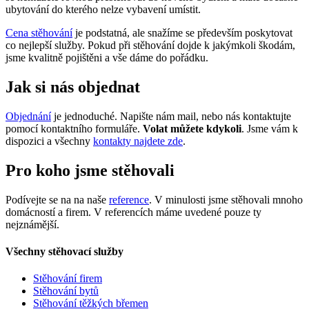
ubytování do kterého nelze vybavení umístit.
Cena stěhování
je podstatná, ale snažíme se především poskytovat
co nejlepší služby. Pokud při stěhování dojde k jakýmkoli škodám,
jsme kvalitně pojištěni a vše dáme do pořádku.
Jak si nás objednat
Objednání
je jednoduché. Napište nám mail, nebo nás kontaktujte
pomocí kontaktního formuláře.
Volat můžete kdykoli
. Jsme vám k
dispozici a všechny
kontakty najdete zde
.
Pro koho jsme stěhovali
Podívejte se na na naše
reference
. V minulosti jsme stěhovali mnoho
domácností a firem. V referencích máme uvedené pouze ty
nejznámější.
Všechny stěhovací služby
Stěhování firem
Stěhování bytů
Stěhování těžkých břemen