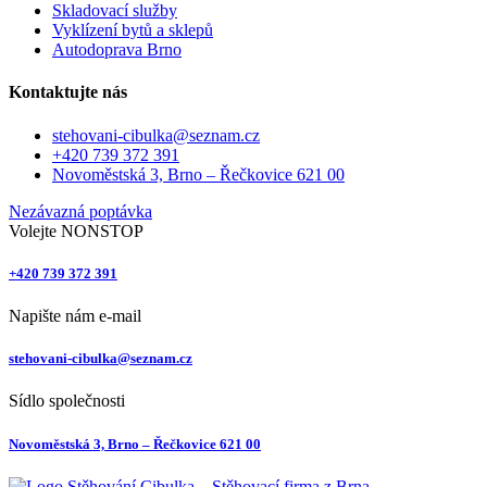
Skladovací služby
Vyklízení bytů a sklepů
Autodoprava Brno
Kontaktujte nás
stehovani-cibulka@seznam.cz
+420 739 372 391
Novoměstská 3, Brno – Řečkovice 621 00
Nezávazná poptávka
Volejte NONSTOP
+420 739 372 391
Napište nám e-mail
stehovani-cibulka@seznam.cz
Sídlo společnosti
Novoměstská 3, Brno – Řečkovice 621 00