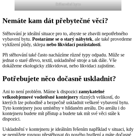
Stěhování bytu
Nemáte kam dát přebytečné věci?
Stěhování je ideální situace pro to, abyste se zbavili nepotřebného
vybavení bytu.
Postaráme se o starý nábytek
, ale také provedeme
vyklízení půdy, sklepa
nebo likvidací pozůstalosti
.
Při stěhování také často nacházíme různé typy odpadu. Může se
jednat o staré dřevo, textil, uskladněné stroje a tak dále. Vše
dokážeme ekologicky zlikvidovat, nebo likvidaci zajistíme.
Potřebujete něco dočasně uskladnit?
Ani to není problém. Máme k dispozici
zamykatelné
velkoobjemové vodotěsné kontejnery
různých velikostí, do
kterých lze pohodlně a bezpečně uskladnit veškeré vybavení bytu.
Tyto kontejnery jsou umístěny v hlídaném areálu. Do areálu i do
kontejneru budete mít přístup a budete tak mít své věci stále k
dispozici.
Uskladnění v kontejneru je ideálním řešením například v situaci, kdy
se nemůžete rovnou přestěhovat do nového bydlení a máte dočasné