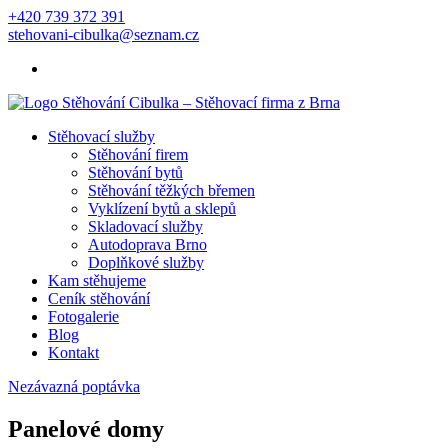
+420 739 372 391
stehovani-cibulka@seznam.cz
Stěhovací služby
Stěhování firem
Stěhování bytů
Stěhování těžkých břemen
Vyklízení bytů a sklepů
Skladovací služby
Autodoprava Brno
Doplňkové služby
Kam stěhujeme
Ceník stěhování
Fotogalerie
Blog
Kontakt
Nezávazná poptávka
Panelové domy