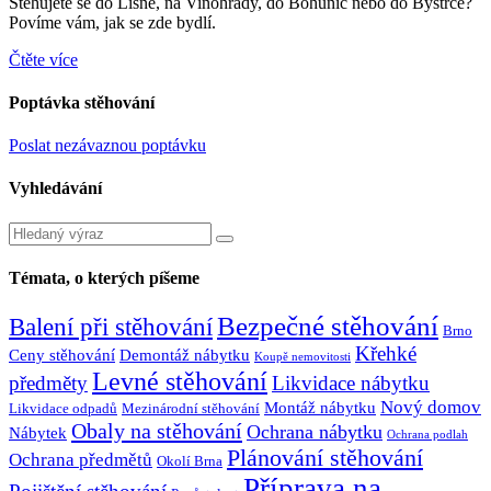
Stěhujete se do Líšně, na Vinohrady, do Bohunic nebo do Bystrce?
Povíme vám, jak se zde bydlí.
Čtěte více
Poptávka stěhování
Poslat nezávaznou poptávku
Vyhledávání
Témata, o kterých píšeme
Bezpečné stěhování
Balení při stěhování
Brno
Křehké
Ceny stěhování
Demontáž nábytku
Koupě nemovitosti
Levné stěhování
předměty
Likvidace nábytku
Nový domov
Montáž nábytku
Likvidace odpadů
Mezinárodní stěhování
Obaly na stěhování
Ochrana nábytku
Nábytek
Ochrana podlah
Plánování stěhování
Ochrana předmětů
Okolí Brna
Příprava na