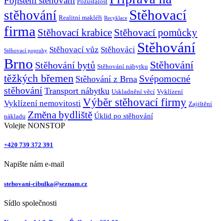
Pojištění stěhování
Pozůstalost
Stěhovací
stěhování
Realitní makléři
Recyklace
firma
Stěhovací krabice
Stěhovací pomůcky
Stěhování
Stěhovací vůz
Stěhováci
Stěhovací popruhy
Brno
Stěhování
Stěhování bytů
Stěhování nábytku
těžkých břemen
Svépomocné
Stěhování z Brna
stěhování
Transport nábytku
Uskladnění věcí
Vyklízení
Výběr stěhovací firmy
Vyklízení nemovitosti
Zajištění
Změna bydliště
Úklid po stěhování
nákladu
Volejte NONSTOP
+420 739 372 391
Napište nám e-mail
stehovani-cibulka@seznam.cz
Sídlo společnosti