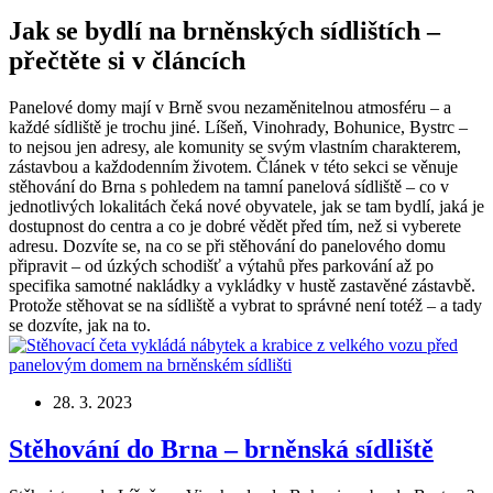
Jak se bydlí na brněnských sídlištích –
přečtěte si v článcích
Panelové domy mají v Brně svou nezaměnitelnou atmosféru – a
každé sídliště je trochu jiné. Líšeň, Vinohrady, Bohunice, Bystrc –
to nejsou jen adresy, ale komunity se svým vlastním charakterem,
zástavbou a každodenním životem. Článek v této sekci se věnuje
stěhování do Brna s pohledem na tamní panelová sídliště – co v
jednotlivých lokalitách čeká nové obyvatele, jak se tam bydlí, jaká je
dostupnost do centra a co je dobré vědět před tím, než si vyberete
adresu. Dozvíte se, na co se při stěhování do panelového domu
připravit – od úzkých schodišť a výtahů přes parkování až po
specifika samotné nakládky a vykládky v hustě zastavěné zástavbě.
Protože stěhovat se na sídliště a vybrat to správné není totéž – a tady
se dozvíte, jak na to.
28. 3. 2023
Stěhování do Brna – brněnská sídliště