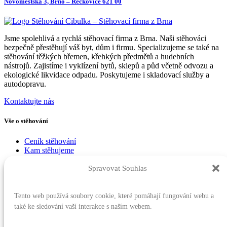
Novoměstská 3, Brno – Řečkovice 621 00
Jsme spolehlivá a rychlá stěhovací firma z Brna. Naši stěhováci
bezpečně přestěhují váš byt, dům i firmu. Specializujeme se také na
stěhování těžkých břemen, křehkých předmětů a hudebních
nástrojů. Zajistíme i vyklízení bytů, sklepů a půd včetně odvozu a
ekologické likvidace odpadu. Poskytujeme i skladovací služby a
autodopravu.
Kontaktujte nás
Vše o stěhování
Ceník stěhování
Kam stěhujeme
Blog o stěhování
Reference
Spravovat Souhlas
Stěhovací služby
Tento web používá soubory cookie, které pomáhají fungování webu a
také ke sledování vaší interakce s naším webem.
Stěhování bytů
Stěhování firem
Stěhování těžkých břemen