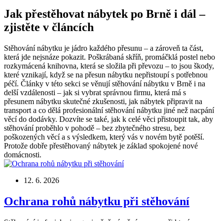
Jak přestěhovat nábytek po Brně i dál –
zjistěte v článcích
Stěhování nábytku je jádro každého přesunu – a zároveň ta část,
která jde nejsnáze pokazit. Poškrábaná skříň, promáčklá postel nebo
rozkymácená knihovna, která se složila při převozu – to jsou škody,
které vznikají, když se na přesun nábytku nepřistoupí s potřebnou
péčí. Články v této sekci se věnují stěhování nábytku v Brně i na
delší vzdálenosti – jak si vybrat správnou firmu, která má s
přesunem nábytku skutečné zkušenosti, jak nábytek připravit na
transport a co dělá profesionální stěhování nábytku jiné než nacpání
věcí do dodávky. Dozvíte se také, jak k celé věci přistoupit tak, aby
stěhování proběhlo v pohodě – bez zbytečného stresu, bez
poškozených věcí a s výsledkem, který vás v novém bytě potěší.
Protože dobře přestěhovaný nábytek je základ spokojené nové
domácnosti.
12. 6. 2026
Ochrana rohů nábytku při stěhování