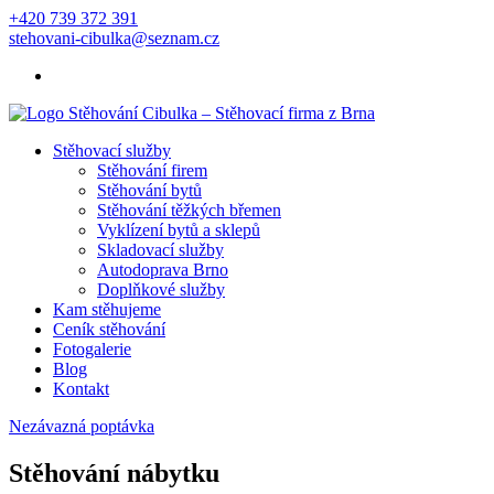
+420 739 372 391
stehovani-cibulka@seznam.cz
Stěhovací služby
Stěhování firem
Stěhování bytů
Stěhování těžkých břemen
Vyklízení bytů a sklepů
Skladovací služby
Autodoprava Brno
Doplňkové služby
Kam stěhujeme
Ceník stěhování
Fotogalerie
Blog
Kontakt
Nezávazná poptávka
Stěhování nábytku