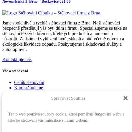
Novoměstská 3, Brno – Řečkovice 621 00
Jsme spolehlivá a rychlá stěhovací firma z Brna. Naši stěhováci
bezpečně přestěhují váš byt, dům i firmu. Specializujeme se také na
stěhování těžkých břemen, křehkých předmětů a hudebních
nástrojů. Zajistíme i vyklízení bytů, sklepů a půd včetně odvozu a
ekologické likvidace odpadu. Poskytujeme i skladovací služby a
autodopravu.
Kontaktujte nás
Vše o stěhování
Ceník stěhování
Kam stěhujeme
Blog o stěhování
Spravovat Souhlas
Reference
Stěhovací služby
Tento web používá soubory cookie, které pomáhají fungování webu a
také ke sledování vaší interakce s naším webem.
Stěhování bytů
Stěhování firem
Stěhování těžkých břemen