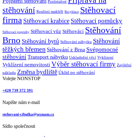
Pojištění stěhování
Pozůstalost
Stěhovací
stěhování
Realitní makléři
Recyklace
firma
Stěhovací krabice
Stěhovací pomůcky
Stěhování
Stěhovací vůz
Stěhováci
Stěhovací popruhy
Brno
Stěhování
Stěhování bytů
Stěhování nábytku
těžkých břemen
Svépomocné
Stěhování z Brna
stěhování
Transport nábytku
Uskladnění věcí
Vyklízení
Výběr stěhovací firmy
Vyklízení nemovitosti
Zajištění
Změna bydliště
Úklid po stěhování
nákladu
Volejte NONSTOP
+420 739 372 391
Napište nám e-mail
stehovani-cibulka@seznam.cz
Sídlo společnosti