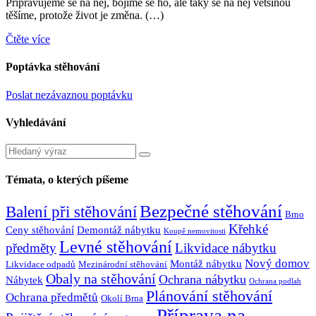
Připravujeme se na něj, bojíme se ho, ale taky se na něj většinou
těšíme, protože život je změna. (…)
Čtěte více
Poptávka stěhování
Poslat nezávaznou poptávku
Vyhledávání
Témata, o kterých píšeme
Bezpečné stěhování
Balení při stěhování
Brno
Křehké
Ceny stěhování
Demontáž nábytku
Koupě nemovitosti
Levné stěhování
předměty
Likvidace nábytku
Nový domov
Montáž nábytku
Likvidace odpadů
Mezinárodní stěhování
Obaly na stěhování
Ochrana nábytku
Nábytek
Ochrana podlah
Plánování stěhování
Ochrana předmětů
Okolí Brna
Příprava na