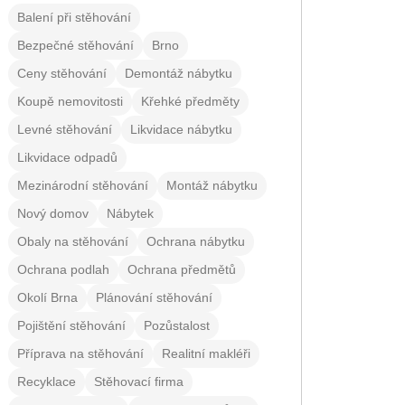
Balení při stěhování
Bezpečné stěhování
Brno
Ceny stěhování
Demontáž nábytku
Koupě nemovitosti
Křehké předměty
Levné stěhování
Likvidace nábytku
Likvidace odpadů
Mezinárodní stěhování
Montáž nábytku
Nový domov
Nábytek
Obaly na stěhování
Ochrana nábytku
Ochrana podlah
Ochrana předmětů
Okolí Brna
Plánování stěhování
Pojištění stěhování
Pozůstalost
Příprava na stěhování
Realitní makléři
Recyklace
Stěhovací firma