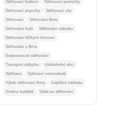
Stěhovací krabice
Stěhovací pomůcky
Stěhovací popruhy
Stěhovací vůz
Stěhováci
Stěhování Brno
Stěhování bytů
Stěhování nábytku
Stěhování těžkých břemen
Stěhování z Brna
Svépomocné stěhování
Transport nábytku
Uskladnění věcí
Vyklízení
Vyklízení nemovitosti
Výběr stěhovací firmy
Zajištění nákladu
Změna bydliště
Úklid po stěhování