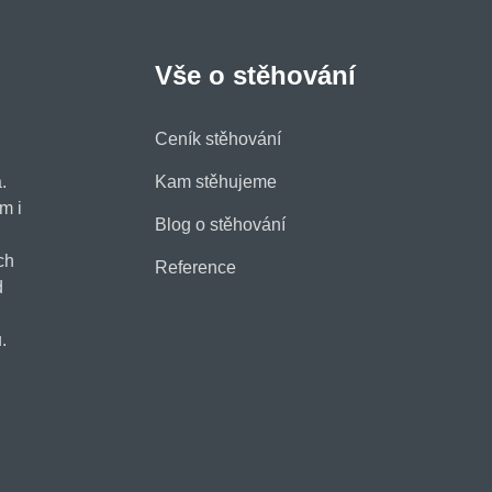
Vše o stěhování
Ceník stěhování
.
Kam stěhujeme
m i
Blog o stěhování
ch
Reference
d
.