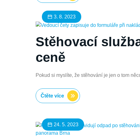
3. 8. 2023
Stěhovací služba
ceně
Pokud si myslíte, že stěhování je jen o tom něc
Čtěte více
24. 5. 2023