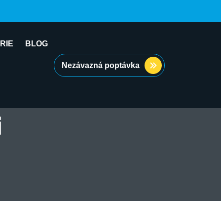
RIE
BLOG
Nezávazná poptávka
i