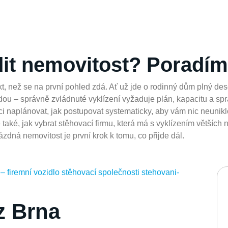
dit nemovitost? Poradím
t, než se na první pohled zdá. Ať už jde o rodinný dům plný des
ou – správně zvládnuté vyklízení vyžaduje plán, kapacitu a sprá
ci naplánovat, jak postupovat systematicky, aby vám nic neuniklo
 také, jak vybrat stěhovací firmu, která má s vyklízením větších
zdná nemovitost je první krok k tomu, co přijde dál.
z Brna