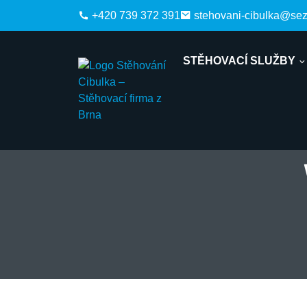
+420 739 372 391
stehovani-cibulka@se
STĚHOVACÍ SLUŽBY