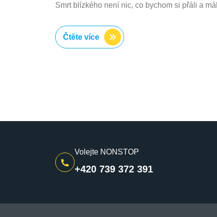
Smrt blízkého není nic, co bychom si přáli a m
Čtěte více
Volejte NONSTOP
+420 739 372 391