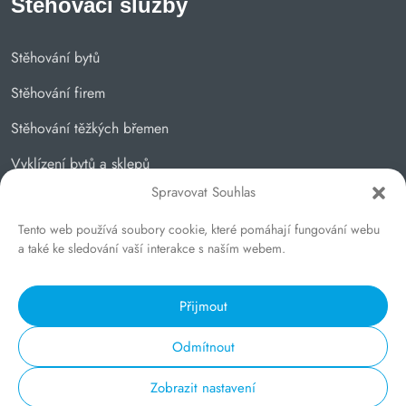
Stěhovací služby
Stěhování bytů
Stěhování firem
Stěhování těžkých břemen
Vyklízení bytů a sklepů
Spravovat Souhlas
Skladovací služby
Tento web používá soubory cookie, které pomáhají fungování webu
Autodoprava
a také ke sledování vaší interakce s naším webem.
Přijmout
Odmítnout
© 2026
Tvorba webových stránek
Proweby.cz.
Na webu jsou použity ikony
Logistic Delivery
.
Zobrazit nastavení