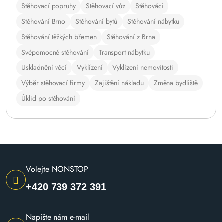
Stěhovací popruhy
Stěhovací vůz
Stěhováci
Stěhování Brno
Stěhování bytů
Stěhování nábytku
Stěhování těžkých břemen
Stěhování z Brna
Svépomocné stěhování
Transport nábytku
Uskladnění věcí
Vyklízení
Vyklízení nemovitosti
Výběr stěhovací firmy
Zajištění nákladu
Změna bydliště
Úklid po stěhování
Volejte NONSTOP
+420 739 372 391
Napište nám e-mail