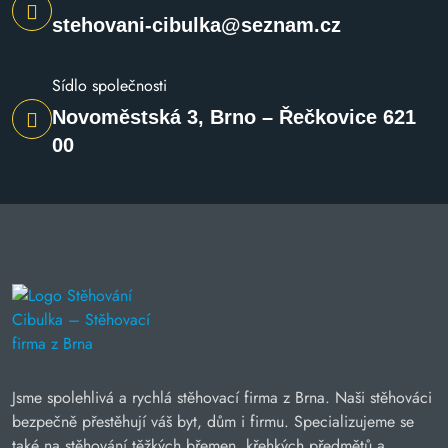
stehovani-cibulka@seznam.cz
Sídlo společnosti
Novoměstská 3, Brno – Řečkovice 621
00
Jsme spolehlivá a rychlá stěhovací firma z Brna. Naši stěhováci
bezpečně přestěhují váš byt, dům i firmu. Specializujeme se
také na stěhování těžkých břemen, křehkých předmětů a