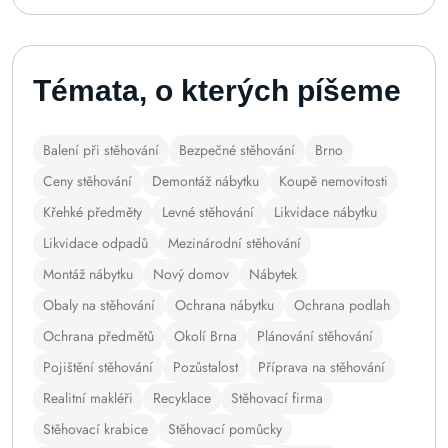
Témata, o kterých píšeme
Balení při stěhování
Bezpečné stěhování
Brno
Ceny stěhování
Demontáž nábytku
Koupě nemovitosti
Křehké předměty
Levné stěhování
Likvidace nábytku
Likvidace odpadů
Mezinárodní stěhování
Montáž nábytku
Nový domov
Nábytek
Obaly na stěhování
Ochrana nábytku
Ochrana podlah
Ochrana předmětů
Okolí Brna
Plánování stěhování
Pojištění stěhování
Pozůstalost
Příprava na stěhování
Realitní makléři
Recyklace
Stěhovací firma
Stěhovací krabice
Stěhovací pomůcky