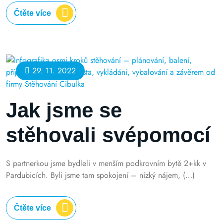
Čtěte více
29. 11. 2022
Jak jsme se
stěhovali svépomocí
S partnerkou jsme bydleli v menším podkrovním bytě 2+kk v
Pardubicích. Byli jsme tam spokojení – nízký nájem, (…)
Čtěte více