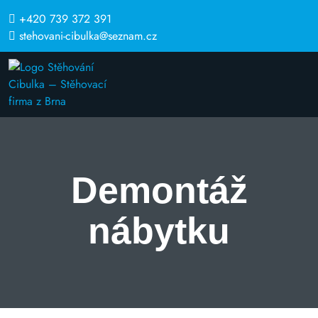
+420 739 372 391
stehovani-cibulka@seznam.cz
Demontáž
nábytku