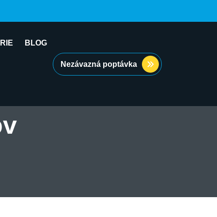
RIE
BLOG
Nezávazná poptávka
ov