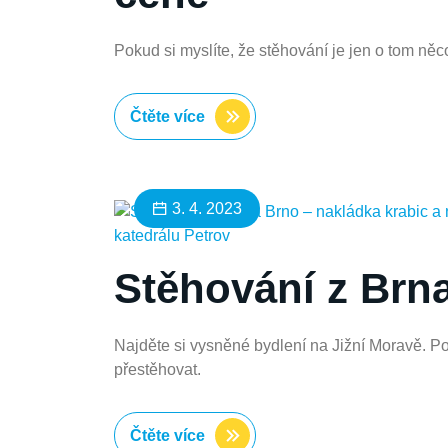
Pokud si myslíte, že stěhování je jen o tom něc
Čtěte více
3. 4. 2023
Stěhování z Brn
Najděte si vysněné bydlení na Jižní Moravě. Po
přestěhovat.
Čtěte více