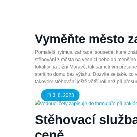
Vyměňte město za
Pomalejší rytmus, zahrada, sousedé, které znát
stěhování z města na vesnici nebo do menšího 
lokality na Jižní Moravě, tak samotným přesunem
staršího domu bez výtahu. Dozvíte se také, co v
takovém stěhování ještě větší roli než při přes
3. 8. 2023
Stěhovací služba
ceně