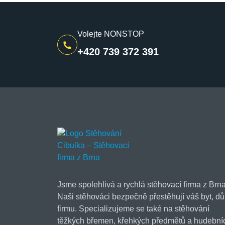
Volejte NONSTOP
+420 739 372 391
Jsme spolehlivá a rychlá stěhovací firma z Brna
Naši stěhováci bezpečně přestěhují váš byt, dů
firmu. Specializujeme se také na stěhování
těžkých břemen, křehkých předmětů a hudební