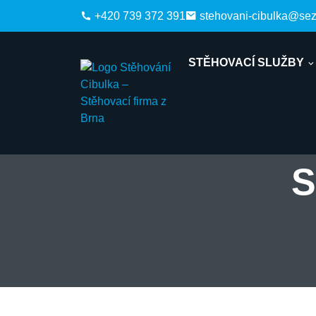
+420 739 372 391
stehovani-cibulka@se
STĚHOVACÍ SLUŽBY
S