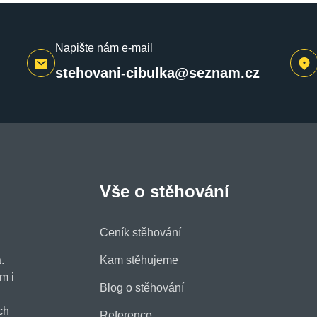
Napište nám e-mail
stehovani-cibulka@seznam.cz
Vše o stěhování
Ceník stěhování
.
Kam stěhujeme
m i
Blog o stěhování
ch
Reference