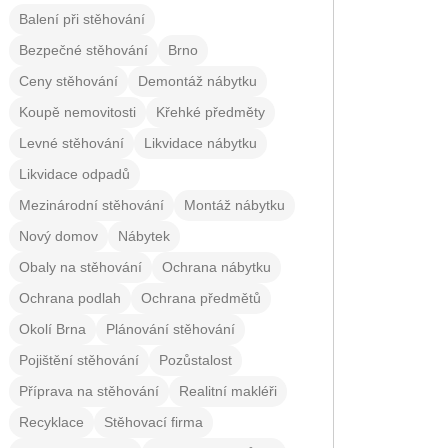
Balení při stěhování
Bezpečné stěhování
Brno
Ceny stěhování
Demontáž nábytku
Koupě nemovitosti
Křehké předměty
Levné stěhování
Likvidace nábytku
Likvidace odpadů
Mezinárodní stěhování
Montáž nábytku
Nový domov
Nábytek
Obaly na stěhování
Ochrana nábytku
Ochrana podlah
Ochrana předmětů
Okolí Brna
Plánování stěhování
Pojištění stěhování
Pozůstalost
Příprava na stěhování
Realitní makléři
Recyklace
Stěhovací firma