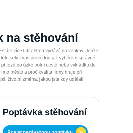
k na stěhování
 stále více lidí z Brna vydává na venkov. Jenže
 této sekci vás provedou jak výběrem správné
e příjezd po úzké polní cestě nebo vykládku do
imo město a proč kvalita firmy hraje při
ší životní změna, jakou jste kdy udělali.
Poptávka stěhování
Poslat nezávaznou poptávku