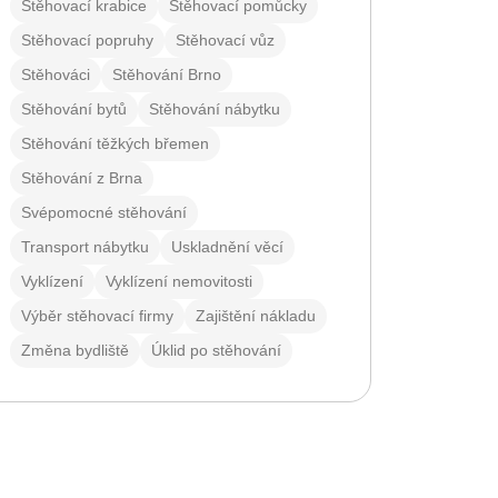
Stěhovací krabice
Stěhovací pomůcky
Stěhovací popruhy
Stěhovací vůz
Stěhováci
Stěhování Brno
Stěhování bytů
Stěhování nábytku
Stěhování těžkých břemen
Stěhování z Brna
Svépomocné stěhování
Transport nábytku
Uskladnění věcí
Vyklízení
Vyklízení nemovitosti
Výběr stěhovací firmy
Zajištění nákladu
Změna bydliště
Úklid po stěhování