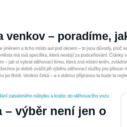
 venkov – poradíme, ja
e jménem a ticho místo aut pod oknem – to jsou důvody, proč se
města má svá specifika, která nestojí za podceňování. Články v
 – jak si vybrat stěhovací firmu, která zná místní terén, zvládn
šechno je dobré zvážit při výběru stěhovací služby pro přesun m
unu po Brně. Venkov čeká – a s dobrou přípravou to bude ta nejlep
 – výběr není jen o