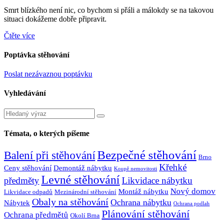
Smrt blízkého není nic, co bychom si přáli a málokdy se na takovou
situaci dokážeme dobře připravit.
Čtěte více
Poptávka stěhování
Poslat nezávaznou poptávku
Vyhledávání
Témata, o kterých píšeme
Bezpečné stěhování
Balení při stěhování
Brno
Křehké
Ceny stěhování
Demontáž nábytku
Koupě nemovitosti
Levné stěhování
předměty
Likvidace nábytku
Nový domov
Montáž nábytku
Likvidace odpadů
Mezinárodní stěhování
Obaly na stěhování
Ochrana nábytku
Nábytek
Ochrana podlah
Plánování stěhování
Ochrana předmětů
Okolí Brna