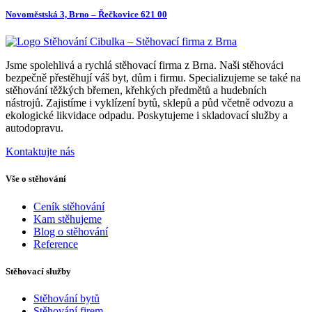
Novoměstská 3, Brno – Řečkovice 621 00
Jsme spolehlivá a rychlá stěhovací firma z Brna. Naši stěhováci
bezpečně přestěhují váš byt, dům i firmu. Specializujeme se také na
stěhování těžkých břemen, křehkých předmětů a hudebních
nástrojů. Zajistíme i vyklízení bytů, sklepů a půd včetně odvozu a
ekologické likvidace odpadu. Poskytujeme i skladovací služby a
autodopravu.
Kontaktujte nás
Vše o stěhování
Ceník stěhování
Kam stěhujeme
Blog o stěhování
Reference
Stěhovací služby
Stěhování bytů
Stěhování firem