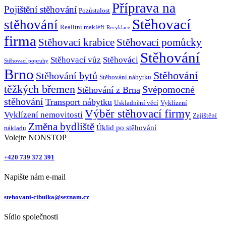
Příprava na
Pojištění stěhování
Pozůstalost
Stěhovací
stěhování
Realitní makléři
Recyklace
firma
Stěhovací krabice
Stěhovací pomůcky
Stěhování
Stěhovací vůz
Stěhováci
Stěhovací popruhy
Brno
Stěhování
Stěhování bytů
Stěhování nábytku
těžkých břemen
Svépomocné
Stěhování z Brna
stěhování
Transport nábytku
Uskladnění věcí
Vyklízení
Výběr stěhovací firmy
Vyklízení nemovitosti
Zajištění
Změna bydliště
Úklid po stěhování
nákladu
Volejte NONSTOP
+420 739 372 391
Napište nám e-mail
stehovani-cibulka@seznam.cz
Sídlo společnosti