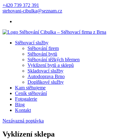
+420 739 372 391
stehovani-cibulka@seznam.cz
Stěhovací služby
Stěhování firem
Stěhování bytů
Stěhování těžkých břemen
Vyklízení bytů a sklepů
Skladovací služby
Autodoprava Brno
Doplňkové služby
Kam stěhujeme
Ceník stěhování
Fotogalerie
Blog
Kontakt
Nezávazná poptávka
Vyklízení sklepa