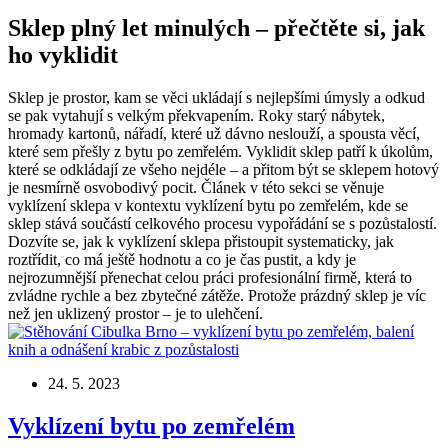
Sklep plný let minulých – přečtěte si, jak
ho vyklidit
Sklep je prostor, kam se věci ukládají s nejlepšími úmysly a odkud
se pak vytahují s velkým překvapením. Roky starý nábytek,
hromady kartonů, nářadí, které už dávno neslouží, a spousta věcí,
které sem přešly z bytu po zemřelém. Vyklidit sklep patří k úkolům,
které se odkládají ze všeho nejdéle – a přitom být se sklepem hotový
je nesmírně osvobodivý pocit. Článek v této sekci se věnuje
vyklízení sklepa v kontextu vyklízení bytu po zemřelém, kde se
sklep stává součástí celkového procesu vypořádání se s pozůstalostí.
Dozvíte se, jak k vyklízení sklepa přistoupit systematicky, jak
roztřídit, co má ještě hodnotu a co je čas pustit, a kdy je
nejrozumnější přenechat celou práci profesionální firmě, která to
zvládne rychle a bez zbytečné zátěže. Protože prázdný sklep je víc
než jen uklizený prostor – je to ulehčení.
24. 5. 2023
Vyklízení bytu po zemřelém