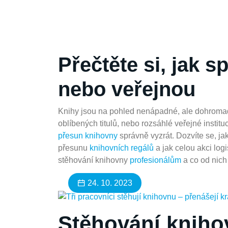
Přečtěte si, jak 
nebo veřejnou
Knihy jsou na pohled nenápadné, ale dohromady 
oblíbených titulů, nebo rozsáhlé veřejné institu
přesun knihovny
správně vyzrát. Dozvíte se, ja
přesunu
knihovních regálů
a jak celou akci log
stěhování knihovny
profesionálům
a co od nich 
24. 10. 2023
Stěhování kniho