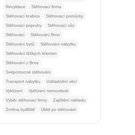
Recyklace
Stěhovací firma
Stěhovací krabice
Stěhovací pomůcky
Stěhovací popruhy
Stěhovací vůz
Stěhováci
Stěhování Brno
Stěhování bytů
Stěhování nábytku
Stěhování těžkých břemen
Stěhování z Brna
Svépomocné stěhování
Transport nábytku
Uskladnění věcí
Vyklízení
Vyklízení nemovitosti
Výběr stěhovací firmy
Zajištění nákladu
Změna bydliště
Úklid po stěhování