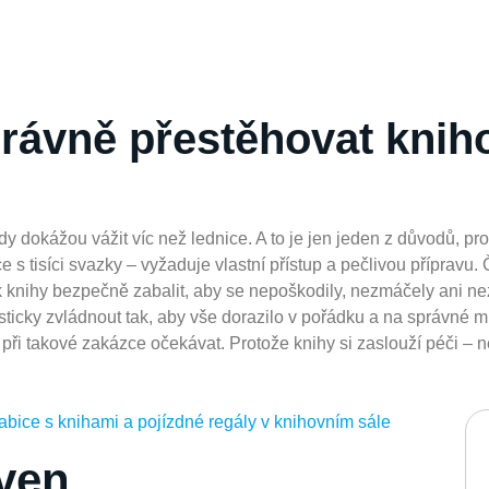
správně přestěhovat kni
dokážou vážit víc než lednice. A to je jen jeden z důvodů, pro
ce s tisíci svazky – vyžaduje vlastní přístup a pečlivou přípravu.
k knihy bezpečně zabalit, aby se nepoškodily, nezmáčely ani ne
isticky zvládnout tak, aby vše dorazilo v pořádku a na správné m
při takové zakázce očekávat. Protože knihy si zaslouží péči – nej
ven