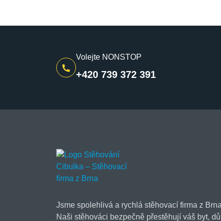
Volejte NONSTOP
+420 739 372 391
Jsme spolehlivá a rychlá stěhovací firma z Brna
Naši stěhováci bezpečně přestěhují váš byt, dů