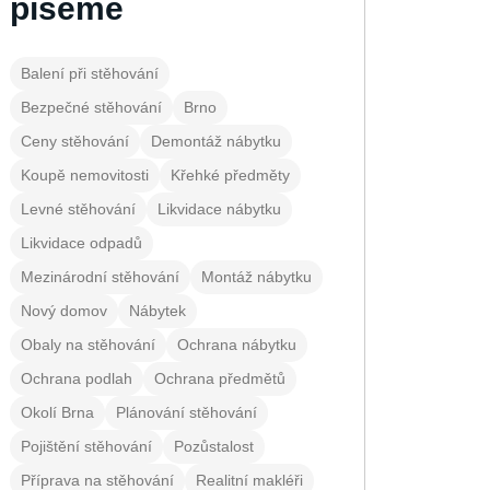
píšeme
Balení při stěhování
Bezpečné stěhování
Brno
Ceny stěhování
Demontáž nábytku
Koupě nemovitosti
Křehké předměty
Levné stěhování
Likvidace nábytku
Likvidace odpadů
Mezinárodní stěhování
Montáž nábytku
Nový domov
Nábytek
Obaly na stěhování
Ochrana nábytku
Ochrana podlah
Ochrana předmětů
Okolí Brna
Plánování stěhování
Pojištění stěhování
Pozůstalost
Příprava na stěhování
Realitní makléři