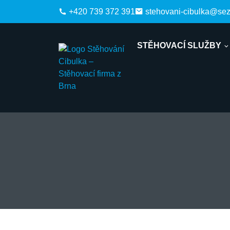
+420 739 372 391
stehovani-cibulka@se
STĚHOVACÍ SLUŽBY